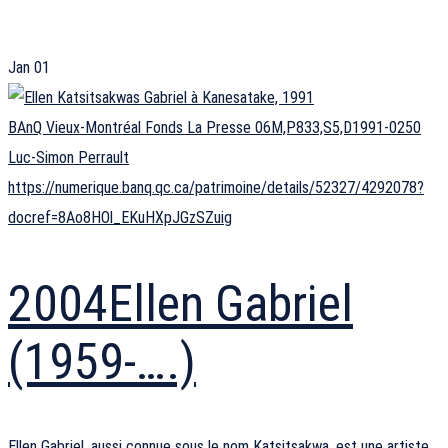
Jan
01
BAnQ Vieux-Montréal Fonds La Presse 06M,P833,S5,D1991-0250
Luc-Simon Perrault
https://numerique.banq.qc.ca/patrimoine/details/52327/4292078?
docref=8Ao8HOl_EKuHXpJGzSZuig
2004
Ellen Gabriel
(1959-….)
Ellen Gabriel
, aussi connue sous le nom Katsitsakwa, est une
artiste