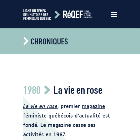
CHRONIQUES
Source : Centre de documentation sur
1980
La vie en rose
l’éducation des adultes et la condition
féminine
La vie en rose
, premier
magazine
féministe
québécois d’actualité est
fondé. Le magazine cesse ses
activités en 1987.