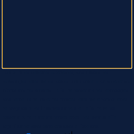
Pour offrir les meilleures expériences, nous utilisons des
technologies telles que les cookies pour stocker et/ou accéder aux
informations des appareils. Le fait de consentir à ces technologies
nous permettra de traiter des données telles que le comportement
de navigation ou les ID uniques sur ce site. Le fait de ne pas
consentir ou de retirer son consentement peut avoir un effet
négatif sur certaines caractéristiques et fonctions.