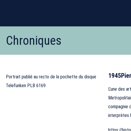
Chroniques
1945
Pie
Portrait publié au recto de la pochette du disque
Telefunken PLB 6169
L’une des ar
Metropolitai
compagnie de
interprètes 
https://his