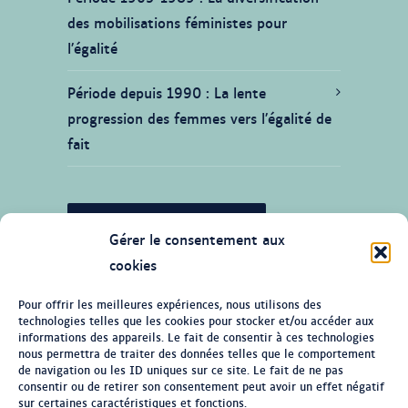
des mobilisations féministes pour
l’égalité
Période depuis 1990
La lente
progression des femmes vers l’égalité de
fait
JE SOUHAITE CONTRIBUER
Gérer le consentement aux
cookies
Pour offrir les meilleures expériences, nous utilisons des
technologies telles que les cookies pour stocker et/ou accéder aux
© Tous droits réservés 2026 Ligne du
informations des appareils. Le fait de consentir à ces technologies
temps de l'histoire des femmes au
nous permettra de traiter des données telles que le comportement
de navigation ou les ID uniques sur ce site. Le fait de ne pas
Québec
consentir ou de retirer son consentement peut avoir un effet négatif
sur certaines caractéristiques et fonctions.