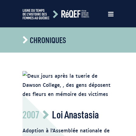
CHRONIQUES
https://fr.wikipedia.org/wiki/Fusillade_au_Coll%C3
2007
Loi Anastasia
09-06_1407.jpg
Adoption à l’Assemblée nationale de