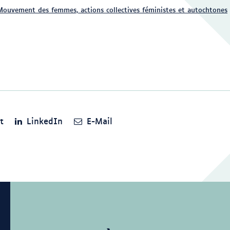
Mouvement des femmes, actions collectives féministes et autochtones
Association_of_Canada
t
LinkedIn
E-Mail