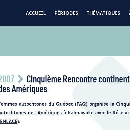
ACCUEIL
PÉRIODES
THÉMATIQUES
2007
Cinquième Rencontre continen
des Amériques
Femmes autochtones du Québec
(FAQ) organise la
Cinqu
autochtones des Amériques
à Kahnawake avec le Réseau 
ENLACE
).