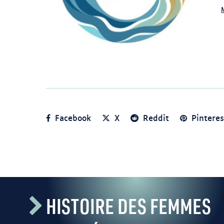
Logo.
https://en.wikipedia.org/wiki/Native_Women%27s_
Facebook
X
Reddit
Pinteres
HISTOIRE DES FEMMES