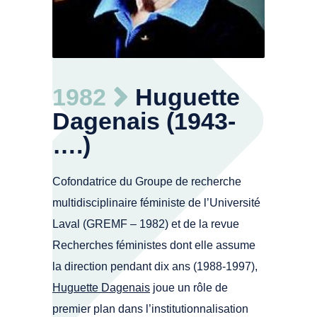
Courtoisie. Université Laval. Chaire Claire-
1982
Huguette
Bonenfant
Dagenais (1943-
….)
Cofondatrice du Groupe de recherche
multidisciplinaire féministe de l’Université
Laval (GREMF – 1982) et de la revue
Recherches féministes dont elle assume
la direction pendant dix ans (1988-1997),
Huguette Dagenais
joue un rôle de
premier plan dans l’institutionnalisation