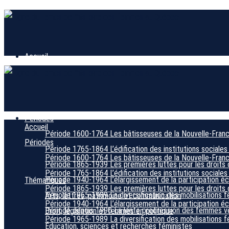
Accueil
Périodes
Accueil
Période 1600-1764
Les bâtisseuses de la Nouvelle-Fran
Périodes
Période 1765-1864
L’édification des institutions sociales
Période 1600-1764
Les bâtisseuses de la Nouvelle-Fran
Période 1865-1939
Les premières luttes pour les droits 
Période 1765-1864
L’édification des institutions sociales
Période 1940-1964
L’élargissement de la participation 
Thématiques
Période 1865-1939
Les premières luttes pour les droits 
Période 1965-1989
La diversification des mobilisations f
Arts, lettres, patrimoine et communication
Période 1940-1964
L’élargissement de la participation 
Période depuis 1990
La lente progression des femmes ver
Droit, législation et femmes en politique
Période 1965-1989
La diversification des mobilisations f
Éducation, sciences et recherches féministes