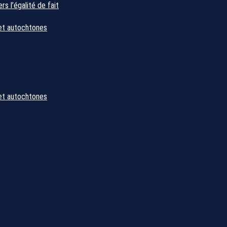
s l’égalité de fait
et autochtones
et autochtones