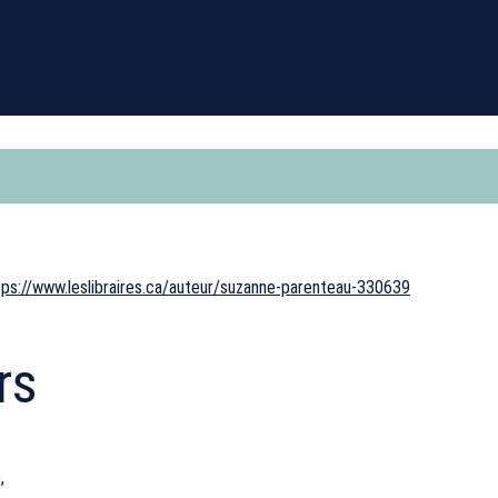
ttps://www.leslibraires.ca/auteur/suzanne-parenteau-330639
rs
,