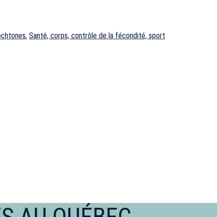
ochtones
,
Santé, corps, contrôle de la fécondité, sport
ES AU QUÉBEC