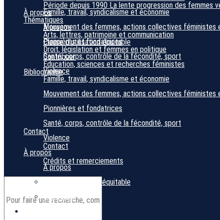
Période depuis 1990
La lente progression des femmes ver
Famille, travail, syndicalisme et économie
À propos
Thématiques
Mouvement des femmes, actions collectives féministes 
À propos
Arts, lettres, patrimoine et communication
Pionnières et fondatrices
Clause d’utilisation équitable
Droit, législation et femmes en politique
Santé, corps, contrôle de la fécondité, sport
Contribuer
Éducation, sciences et recherches féministes
Violence
Bibliographie
Famille, travail, syndicalisme et économie
Mouvement des femmes, actions collectives féministes 
Pionnières et fondatrices
Santé, corps, contrôle de la fécondité, sport
Contact
Violence
Contact
À propos
Crédits et remerciements
À propos
Clause d’utilisation équitable
Contribuer
Bibliographie