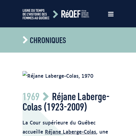
CHRONIQUES
BAnQ Vieux-Montréal Fonds Gabriel
1969
Réjane Laberge-
Desmarais (Gaby) 06M,P795,S1,D15621
Photo Gaby -
Colas (1923-2009)
https://numerique.banq.qc.ca/patrimoine/details/523
La Cour supérieure du Québec
accueille
Réjane Laberge-Colas
, une