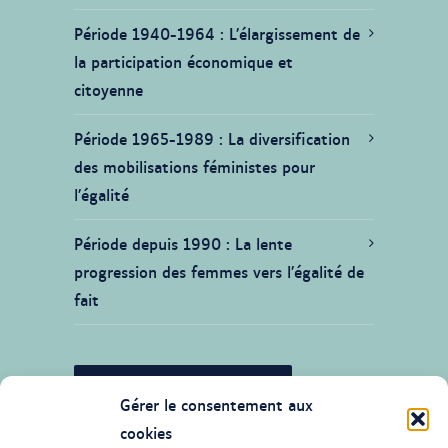
Période 1940-1964
L’élargissement de
la participation économique et
citoyenne
Période 1965-1989
La diversification
des mobilisations féministes pour
l’égalité
Période depuis 1990
La lente
progression des femmes vers l’égalité de
fait
JE SOUHAITE CONTRIBUER
Gérer le consentement aux
cookies