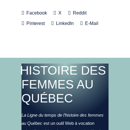
Facebook
X
Reddit
Pinterest
LinkedIn
E-Mail
HISTOIRE DES
FEMMES AU
QUÉBEC
La Ligne du temps de l’histoire des femmes
au Québec
est un outil Web à vocation