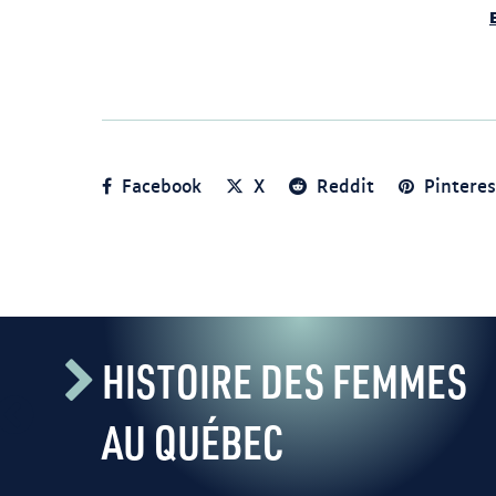
Logo du Prix. bs44905 PDF
(collections.banq.qc.ca)
Facebook
X
Reddit
Pinteres
HISTOIRE DES FEMMES
AU QUÉBEC