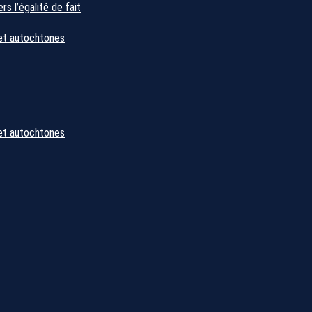
s l’égalité de fait
et autochtones
et autochtones