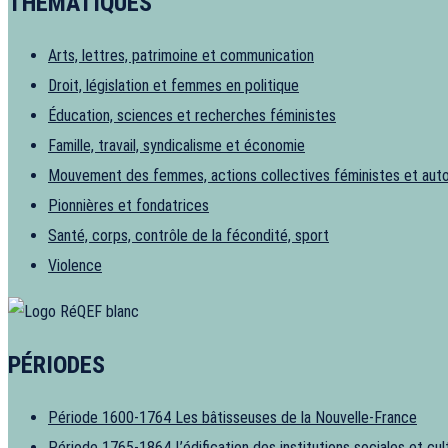
THÉMATIQUES
Arts, lettres, patrimoine et communication
Droit, législation et femmes en politique
Éducation, sciences et recherches féministes
Famille, travail, syndicalisme et économie
Mouvement des femmes, actions collectives féministes et aut
Pionnières et fondatrices
Santé, corps, contrôle de la fécondité, sport
Violence
PÉRIODES
Période 1600-1764
Les bâtisseuses de la Nouvelle-France
Période 1765-1864
L’édification des institutions sociales et cul