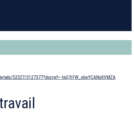
oine/details/52327/3127377?docref=-teQ7rFW_o6eYCANxKVMZA
ravail