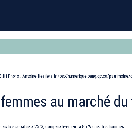
8,D1Photo : Antoine Desilets https://numerique.banq.qc.ca/patrim
s femmes au marché du t
e active se situe à 25 %, comparativement à 85 % chez les hommes.