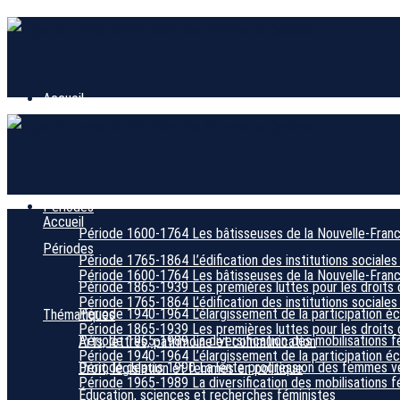
Accueil
Périodes
Accueil
Période 1600-1764
Les bâtisseuses de la Nouvelle-Fran
Périodes
Période 1765-1864
L’édification des institutions sociales
Période 1600-1764
Les bâtisseuses de la Nouvelle-Fran
Période 1865-1939
Les premières luttes pour les droits 
Période 1765-1864
L’édification des institutions sociales
Période 1940-1964
L’élargissement de la participation 
Thématiques
Période 1865-1939
Les premières luttes pour les droits 
Période 1965-1989
La diversification des mobilisations f
Arts, lettres, patrimoine et communication
Période 1940-1964
L’élargissement de la participation 
Période depuis 1990
La lente progression des femmes ver
Droit, législation et femmes en politique
Période 1965-1989
La diversification des mobilisations f
Éducation, sciences et recherches féministes