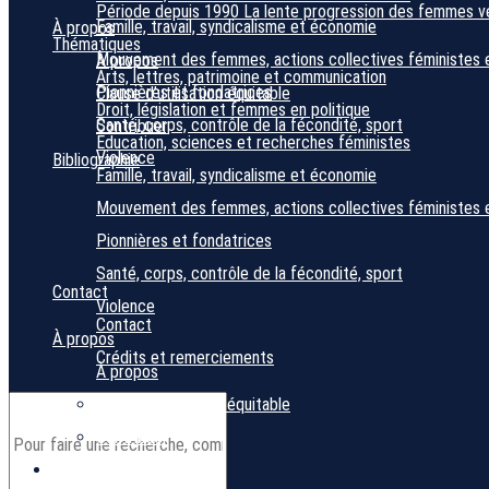
Période depuis 1990
La lente progression des femmes ver
Famille, travail, syndicalisme et économie
À propos
Thématiques
Mouvement des femmes, actions collectives féministes 
À propos
Arts, lettres, patrimoine et communication
Pionnières et fondatrices
Clause d’utilisation équitable
Droit, législation et femmes en politique
Santé, corps, contrôle de la fécondité, sport
Contribuer
Éducation, sciences et recherches féministes
Violence
Bibliographie
Famille, travail, syndicalisme et économie
Mouvement des femmes, actions collectives féministes 
Pionnières et fondatrices
Santé, corps, contrôle de la fécondité, sport
Contact
Violence
Contact
À propos
Crédits et remerciements
À propos
Clause d’utilisation équitable
Contribuer
Bibliographie