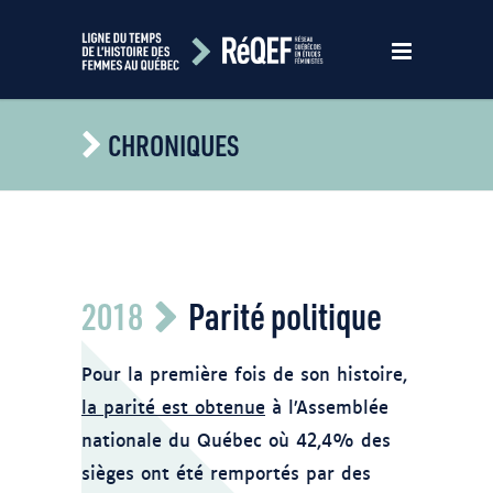
CHRONIQUES
Domaine public. Anne-Marie Gauthier,
2018
Parité politique
2012. Commission de la capitale
national du Québec
Pour la première fois de son histoire,
la parité est obtenue
à l’Assemblée
nationale du Québec où 42,4% des
sièges ont été remportés par des