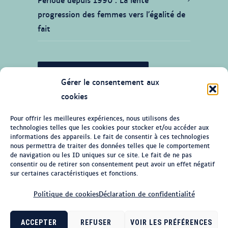
progression des femmes vers l’égalité de
fait
JE SOUHAITE CONTRIBUER
Gérer le consentement aux
cookies
Pour offrir les meilleures expériences, nous utilisons des
technologies telles que les cookies pour stocker et/ou accéder aux
© Tous droits réservés 2026 Ligne du
informations des appareils. Le fait de consentir à ces technologies
temps de l'histoire des femmes au
nous permettra de traiter des données telles que le comportement
de navigation ou les ID uniques sur ce site. Le fait de ne pas
Québec
consentir ou de retirer son consentement peut avoir un effet négatif
sur certaines caractéristiques et fonctions.
Politique de cookies
Politique de cookies
Déclaration de confidentialité
Politique de confidentialité
ACCEPTER
REFUSER
VOIR LES PRÉFÉRENCES
Se connecter