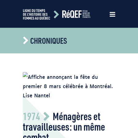
CHRONIQUES
Affiche annonçant la fête du premier 8
1974
Ménagères et
mars clébrée à Montréal 1974. Lise
Nantel repérée sur le site de
travailleuses: un même
https://bv.cdeacf.ca/EA_HTML/2004_11_0500.htm#
combat