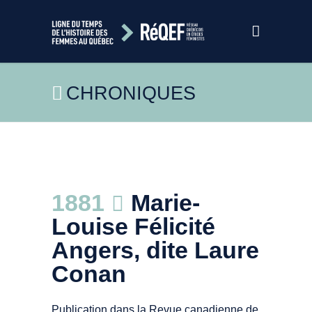
CHRONIQUES
Laure Conan
1881
Marie-
Vers 1870
Source: Bibliothèque et Archives nationales
Louise Félicité
du Québec. Centre d’archives de Québec.
Angers, dite Laure
P1000,S4,D83,PC103
Conan
Publication dans la Revue canadienne de