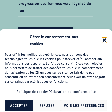
progression des femmes vers l’égalité de
fait
JE SOUHAITE CONTRIBUER
Gérer le consentement aux
cookies
Pour offrir les meilleures expériences, nous utilisons des
technologies telles que les cookies pour stocker et/ou accéder aux
© Tous droits réservés 2026 Ligne du
informations des appareils. Le fait de consentir à ces technologies
temps de l'histoire des femmes au
nous permettra de traiter des données telles que le comportement
de navigation ou les ID uniques sur ce site. Le fait de ne pas
Québec
consentir ou de retirer son consentement peut avoir un effet négatif
sur certaines caractéristiques et fonctions.
Politique de cookies
Politique de cookies
Déclaration de confidentialité
Politique de confidentialité
ACCEPTER
REFUSER
VOIR LES PRÉFÉRENCES
Se connecter