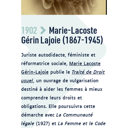
BAnQ Vieux-Montréal Fonds Famille
1902
Marie-Lacoste
Landry 06M,P155,S1,SS2,D34 A1 -
Photographe
Gérin Lajoie (1867-1945)
https://numerique.banq.qc.ca/patrimoine/details/52
Juriste autodidacte, féministe et
réformatrice sociale,
Marie Lacoste
Gérin-Lajoie
publie le
Traité de Droit
usuel
, un ouvrage de vulgarisation
destiné à aider les femmes à mieux
comprendre leurs droits et
obligations. Elle poursuivra cette
démarche avec
La Communauté
légale
(1927) et
La Femme et le Code