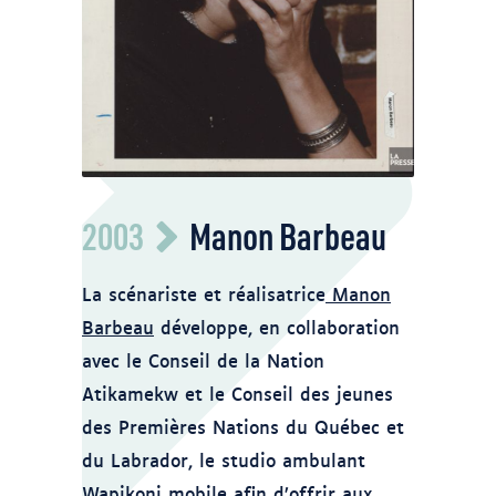
BAnQ Vieux-Montréal Fonds La Presse
2003
Manon Barbeau
P833,S2,D177 Photo Jean-Yves
Létourneau
https://numerique.banq.qc.ca/patrimoine/details/52
La scénariste et réalisatrice
Manon
Barbeau
développe, en collaboration
avec le Conseil de la Nation
Atikamekw et le Conseil des jeunes
des Premières Nations du Québec et
du Labrador, le studio ambulant
Wapikoni mobile
afin d’offrir aux