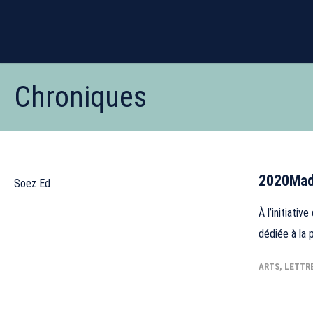
Chroniques
2020
Mad
Soez Ed
À l’initiativ
dédiée à la 
ARTS, LETTR