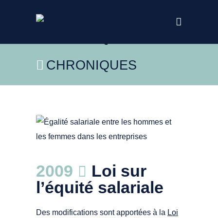
CHRONIQUES
pch.vector https://fr.freepik.com/vecteurs-
2009
Loi sur
libre/galite-salariale-entre-hommes-
femmes-dans-
l’équité salariale
entreprises_9649824.htm#fromView=search&page=1&posi
8fc0-405a-b804-545d25f29ea3
Des modifications sont apportées à la
Loi