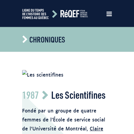
CHRONIQUES
Logo des Scientifines
1987
Les Scientifines
https://www.bing.com/images/search?
view=detailV2&ccid=o%2bf1iQHr&id=E23E57A1E39
f1iQHrTMsKgiE3b92COQHaCu&mediaurl=https%3a%2f
Fondé par un groupe de quatre
content%2fuploads%2f2020%2f02%2fLogo-
femmes de l’École de service social
Les-
de l’Université de Montréal,
Claire
Scientifines.png&cdnurl=https%3a%2f%2fth.bi