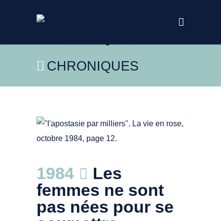
CHRONIQUES
La vie en rose, octobre 1984, page 12.
1984
Les
Collections de BAnQ -
https://numerique.banq.qc.ca/patrimoine/details/52327/
femmes ne sont
pas nées pour se