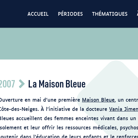
ACCUEIL
PÉRIODES
THÉMATIQUES
2007
La Maison Bleue
(p%C3%A9rinatalit%C3%A9)#/media/Fichier:La_Maison_Bleu.png
Ouverture en mai d’une première
Maison Bleue
, un cent
Côte-des-Neiges. À l’initiative de la docteure
Vania Jime
Bleues accueillent des femmes enceintes vivant dans un c
isolement et leur offrir les ressources médicales, psycho
soutenir dans l’éducation de leurs enfants et le renforce