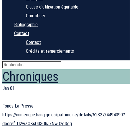
Clause d’utilisation équitable
Contribuer
Bibliographie
Contact
Contact
Crédits et remerciements
Chroniques
Jan
01
Fonds La Presse.
https://numerique.banq.qc.ca/patrimoine/details/52327/4494090?
docref=U2wZOKsOd3OhJxNwOzoDog