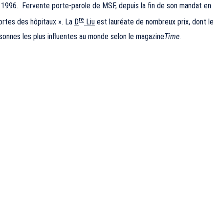
s 1996. Fervente porte-parole de MSF, depuis la fin de son mandat en
re
ortes des hôpitaux ». La
D
Liu
est lauréate de nombreux prix, dont le
rsonnes les plus influentes au monde selon le magazine
Time
.