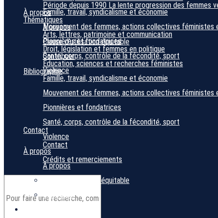
Période depuis 1990
La lente progression des femmes ver
Famille, travail, syndicalisme et économie
À propos
Thématiques
Mouvement des femmes, actions collectives féministes 
À propos
Arts, lettres, patrimoine et communication
Pionnières et fondatrices
Clause d’utilisation équitable
Droit, législation et femmes en politique
Santé, corps, contrôle de la fécondité, sport
Contribuer
Éducation, sciences et recherches féministes
Violence
Bibliographie
Famille, travail, syndicalisme et économie
Mouvement des femmes, actions collectives féministes 
Pionnières et fondatrices
Santé, corps, contrôle de la fécondité, sport
Contact
Violence
Contact
À propos
Crédits et remerciements
À propos
Clause d’utilisation équitable
Contribuer
Bibliographie