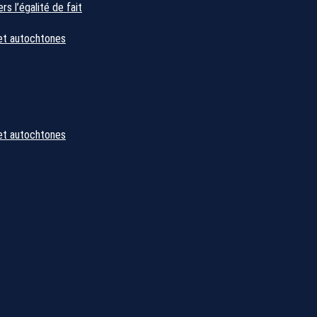
s l’égalité de fait
et autochtones
et autochtones