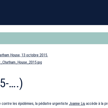
u_at_Chatham_House_2015.jpg
5-….)
 contre les épidémies, la pédiatre urgentiste
Joanne Liu
accède à la pr