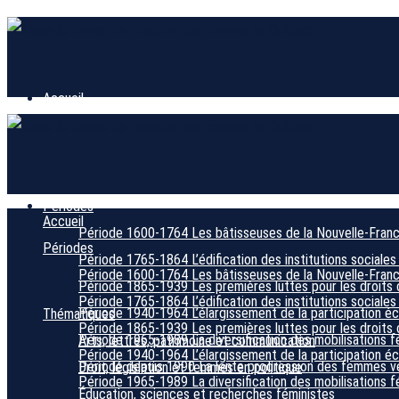
Accueil
Périodes
Accueil
Période 1600-1764
Les bâtisseuses de la Nouvelle-Fran
Périodes
Période 1765-1864
L’édification des institutions sociales
Période 1600-1764
Les bâtisseuses de la Nouvelle-Fran
Période 1865-1939
Les premières luttes pour les droits 
Période 1765-1864
L’édification des institutions sociales
Période 1940-1964
L’élargissement de la participation 
Thématiques
Période 1865-1939
Les premières luttes pour les droits 
Période 1965-1989
La diversification des mobilisations f
Arts, lettres, patrimoine et communication
Période 1940-1964
L’élargissement de la participation 
Période depuis 1990
La lente progression des femmes ver
Droit, législation et femmes en politique
Période 1965-1989
La diversification des mobilisations f
Éducation, sciences et recherches féministes