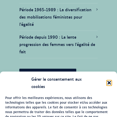
Période 1965-1989
La diversification
des mobilisations féministes pour
l’égalité
Période depuis 1990
La lente
progression des femmes vers l’égalité de
fait
JE SOUHAITE CONTRIBUER
Gérer le consentement aux
cookies
Pour offrir les meilleures expériences, nous utilisons des
technologies telles que les cookies pour stocker et/ou accéder aux
© Tous droits réservés 2026 Ligne du
informations des appareils. Le fait de consentir à ces technologies
temps de l'histoire des femmes au
nous permettra de traiter des données telles que le comportement
de navigation ou les ID uniques sur ce site. Le fait de ne pas