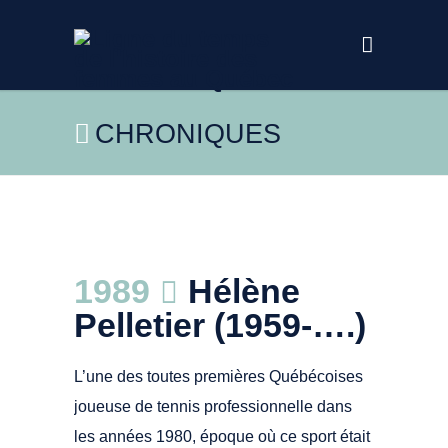
CHRONIQUES
Le Courrier de St-Hyacinthe, 28 mars 2001.
1989
Hélène
Collections de BAnQ UR -
https://numerique.banq.qc.ca/patrimoine/details/52327/
Pelletier (1959-….)
L’une des toutes premières Québécoises
joueuse de tennis professionnelle dans
les années 1980, époque où ce sport était