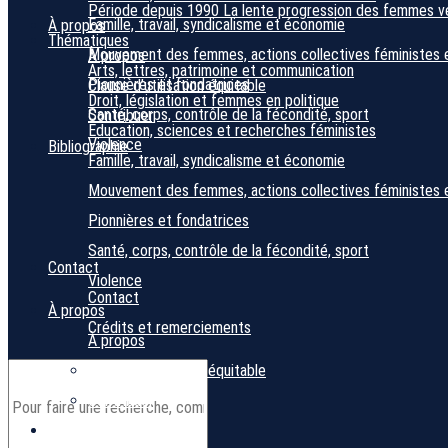
Période depuis 1990
La lente progression des femmes ver
Famille, travail, syndicalisme et économie
À propos
Thématiques
Mouvement des femmes, actions collectives féministes 
À propos
Arts, lettres, patrimoine et communication
Pionnières et fondatrices
Clause d’utilisation équitable
Droit, législation et femmes en politique
Santé, corps, contrôle de la fécondité, sport
Contribuer
Éducation, sciences et recherches féministes
Violence
Bibliographie
Famille, travail, syndicalisme et économie
Mouvement des femmes, actions collectives féministes 
Pionnières et fondatrices
Santé, corps, contrôle de la fécondité, sport
Contact
Violence
Contact
À propos
Crédits et remerciements
À propos
Clause d’utilisation équitable
Contribuer
Bibliographie