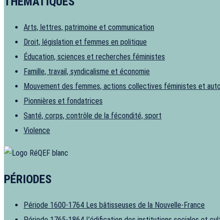
THÉMATIQUES
Arts, lettres, patrimoine et communication
Droit, législation et femmes en politique
Éducation, sciences et recherches féministes
Famille, travail, syndicalisme et économie
Mouvement des femmes, actions collectives féministes et aut
Pionnières et fondatrices
Santé, corps, contrôle de la fécondité, sport
Violence
PÉRIODES
Période 1600-1764
Les bâtisseuses de la Nouvelle-France
Période 1765-1864
L’édification des institutions sociales et cul