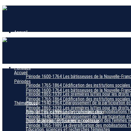
Accueil
Périodes
Accueil
Période 1600-1764
Les bâtisseuses de la Nouvelle-Fran
Périodes
Période 1765-1864
L’édification des institutions sociales
Période 1600-1764
Les bâtisseuses de la Nouvelle-Fran
Période 1865-1939
Les premières luttes pour les droits 
Période 1765-1864
L’édification des institutions sociales
Période 1940-1964
L’élargissement de la participation 
Thématiques
Période 1865-1939
Les premières luttes pour les droits 
Période 1965-1989
La diversification des mobilisations f
Arts, lettres, patrimoine et communication
Période 1940-1964
L’élargissement de la participation 
Période depuis 1990
La lente progression des femmes ver
Droit, législation et femmes en politique
Période 1965-1989
La diversification des mobilisations f
Éducation, sciences et recherches féministes