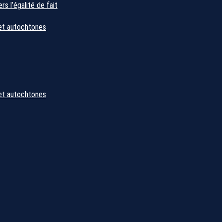
s l’égalité de fait
et autochtones
et autochtones