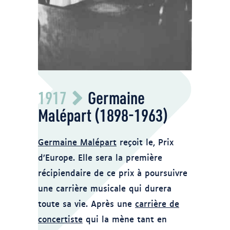
https://canardscanins.ca/roots/portal.php?
1917
Germaine
action=show&id=643. L'original de cette
photo est la propriété d'Odile Malépart,
Malépart (1898-1963)
nièce de Germaine Malépart.
Germaine Malépart
reçoit le, Prix
d’Europe. Elle sera la première
récipiendaire de ce prix à poursuivre
une carrière musicale qui durera
toute sa vie. Après une
carrière de
concertiste
qui la mène tant en