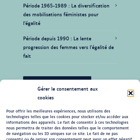
Période 1965-1989
La diversification
des mobilisations féministes pour
l’égalité
Période depuis 1990
La lente
progression des femmes vers l’égalité de
fait
JE SOUHAITE CONTRIBUER
Gérer le consentement aux
cookies
Pour offrir les meilleures expériences, nous utilisons des
technologies telles que les cookies pour stocker et/ou accéder aux
© Tous droits réservés 2026 Ligne du
informations des appareils. Le fait de consentir à ces technologies
temps de l'histoire des femmes au
nous permettra de traiter des données telles que le comportement
de navigation ou les ID uniques sur ce site. Le fait de ne pas
Québec
consentir ou de retirer son consentement peut avoir un effet négatif