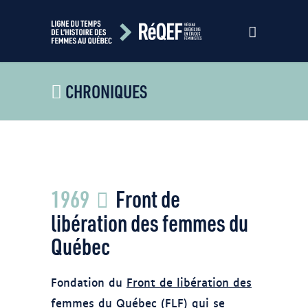
CHRONIQUES
Photo d'Antoine Desilets/BAnQ/Fonds
1969
Front de
Antoine Desilets (611396) Front de
libération des femmes du Québec du
libération des femmes du
Québec
Québec
Fondation du
Front de libération des
femmes du Québec (FLF)
qui se