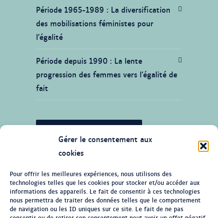
Période 1965-1989
La diversification
des mobilisations féministes pour
l’égalité
Période depuis 1990
La lente
progression des femmes vers l’égalité de
fait
JE SOUHAITE CONTRIBUER
Gérer le consentement aux
cookies
Pour offrir les meilleures expériences, nous utilisons des
technologies telles que les cookies pour stocker et/ou accéder aux
© Tous droits réservés 2026 Ligne du
informations des appareils. Le fait de consentir à ces technologies
temps de l'histoire des femmes au
nous permettra de traiter des données telles que le comportement
de navigation ou les ID uniques sur ce site. Le fait de ne pas
Québec
consentir ou de retirer son consentement peut avoir un effet négatif