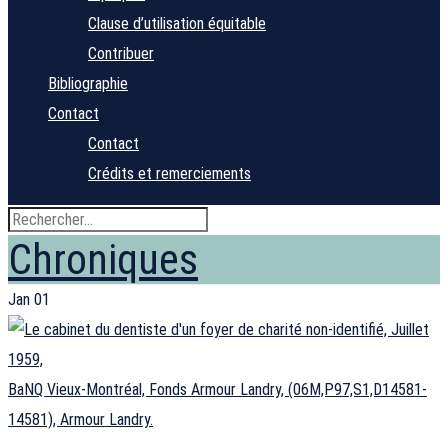
Clause d’utilisation équitable
Contribuer
Bibliographie
Contact
Contact
Crédits et remerciements
Chroniques
Jan
01
BaNQ Vieux-Montréal, Fonds Armour Landry, (06M,P97,S1,D14581-
14581), Armour Landry.