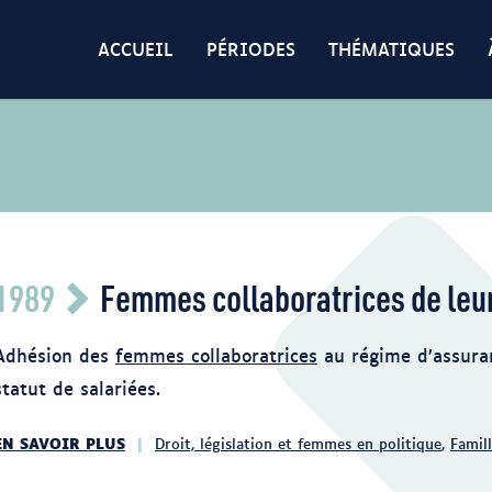
ACCUEIL
PÉRIODES
THÉMATIQUES
1989
Femmes collaboratrices de leu
Adhésion des
femmes collaboratrices
au régime d’assura
statut de salariées.
EN SAVOIR PLUS
Droit, législation et femmes en politique
,
Famill