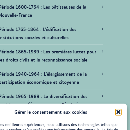
Période 1600-1764
Les bâtisseuses de la
Nouvelle-France
Période 1765-1864
L’édification des
institutions sociales et culturelles
Période 1865-1939
Les premières luttes pour
les droits civils et la reconnaissance sociale
Période 1940-1964
L’élargissement de la
participation économique et citoyenne
Période 1965-1989
La diversification des
mobilisations féministes pour l’égalité
Gérer le consentement aux cookies
Période depuis 1990
La lente progression des
 les meilleures expériences, nous utilisons des technologies telles que
femmes vers l’égalité de fait
 pour stocker et/ou accéder aux informations des appareils. Le fait de