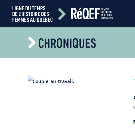
CHRONIQUES
Photo Greta Hoffman. Libre d'utilisation.
https://www.pexels.com/fr-
fr/photo/nature-couple-campagne-dehors-
7728349/