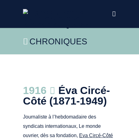
CHRONIQUES
Couverture du livre publié aux éditions du
1916
Éva Circé-
remue-ménage
Côté (1871-1949)
Journaliste à l’hebdomadaire des
syndicats internationaux, Le monde
ouvrier, dès sa fondation,
Eva Circé-Côté