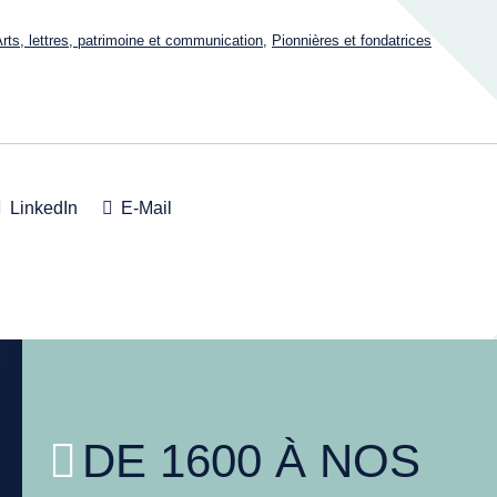
rts, lettres, patrimoine et communication
,
Pionnières et fondatrices
LinkedIn
E-Mail
DE 1600 À NOS