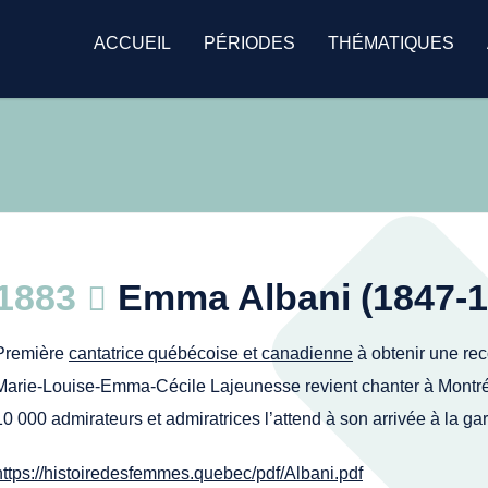
ACCUEIL
PÉRIODES
THÉMATIQUES
1883
Emma Albani (1847-1
Première
cantatrice québécoise et canadienne
à obtenir une re
Marie-Louise-Emma-Cécile Lajeunesse revient chanter à Montré
10 000 admirateurs et admiratrices l’attend à son arrivée à la ga
https://histoiredesfemmes.quebec/pdf/Albani.pdf