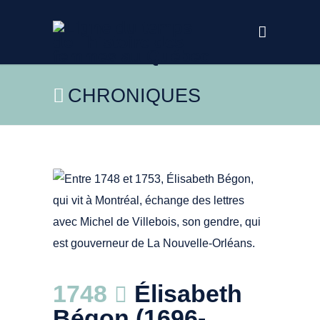
CHRONIQUES
Page couverture. Lettres au cher fils. Boréal
1748
Élisabeth
Bégon (1696-