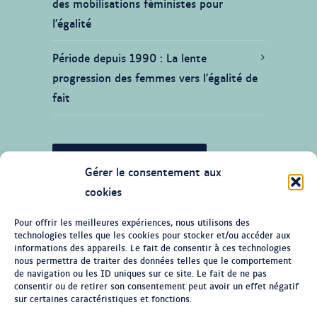
des mobilisations féministes pour
l’égalité
Période depuis 1990
La lente
progression des femmes vers l’égalité de
fait
JE SOUHAITE CONTRIBUER
Gérer le consentement aux
cookies
Pour offrir les meilleures expériences, nous utilisons des
technologies telles que les cookies pour stocker et/ou accéder aux
© Tous droits réservés 2026 Ligne du
informations des appareils. Le fait de consentir à ces technologies
temps de l'histoire des femmes au
nous permettra de traiter des données telles que le comportement
de navigation ou les ID uniques sur ce site. Le fait de ne pas
Québec
consentir ou de retirer son consentement peut avoir un effet négatif
sur certaines caractéristiques et fonctions.