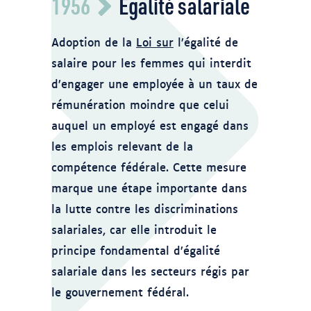
1956
Égalité salariale
premium/egalite-salariale-entre-
hommes-femmes_7833644.htm
Adoption de la
Loi sur
l’égalité de
salaire pour les femmes qui interdit
d’engager une employée à un taux de
rémunération moindre que celui
auquel un employé est engagé dans
les emplois relevant de la
compétence fédérale. Cette mesure
marque une étape importante dans
la lutte contre les discriminations
salariales, car elle introduit le
principe fondamental d’égalité
salariale dans les secteurs régis par
le gouvernement fédéral.