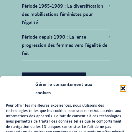
Période 1965-1989
La diversification
des mobilisations féministes pour
l’égalité
Période depuis 1990
La lente
progression des femmes vers l’égalité de
fait
JE SOUHAITE CONTRIBUER
Gérer le consentement aux
cookies
Pour offrir les meilleures expériences, nous utilisons des
technologies telles que les cookies pour stocker et/ou accéder aux
© Tous droits réservés 2026 Ligne du
informations des appareils. Le fait de consentir à ces technologies
temps de l'histoire des femmes au
nous permettra de traiter des données telles que le comportement
de navigation ou les ID uniques sur ce site. Le fait de ne pas
Québec
consentir ou de retirer son consentement peut avoir un effet négatif