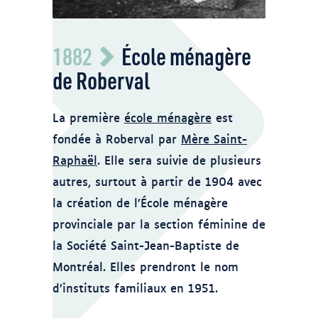
Femme mettant son linge à sécher
1882
École ménagère
Charles Howard Millar, Drummondville,
vers 1900
de Roberval
Source :
Musée McCord
, MP-
1974.133.185
La première
école ménagère
est
© Musée McCord, Montréal
fondée à Roberval par
Mère Saint-
Raphaël
. Elle sera suivie de plusieurs
autres, surtout à partir de 1904 avec
la création de l’École ménagère
provinciale par la section féminine de
la Société Saint-Jean-Baptiste de
Montréal. Elles prendront le nom
d’instituts familiaux en 1951.