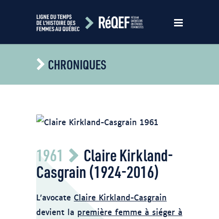
CHRONIQUES
Fonds La Presse A1 - Photographe non
1961
Claire Kirkland-
identifié -
https://numerique.banq.qc.ca/patrimoine/details/52
Casgrain (1924-2016)
docref=toBtFJVGwFAaVU2UyySHcw
L’avocate
Claire Kirkland-Casgrain
devient la
première femme à siéger à