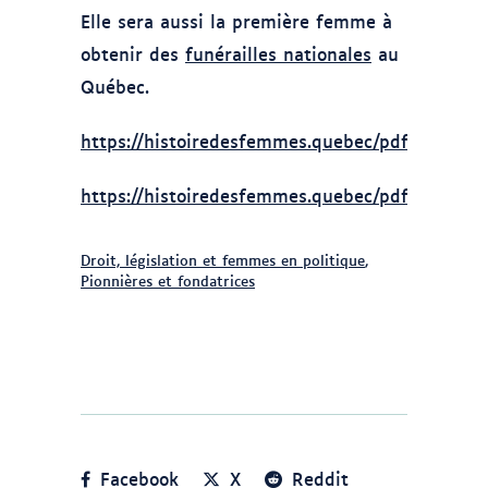
Elle sera aussi la première femme à
obtenir des
funérailles nationales
au
Québec.
https://histoiredesfemmes.quebec/pdf/Kirkland
https://histoiredesfemmes.quebec/pdf/Deputees
Droit, législation et femmes en politique
,
Pionnières et fondatrices
Facebook
X
Reddit