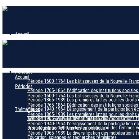
Accueil
Périodes
Accueil
Période 1600-1764
Les bâtisseuses de la Nouvelle-Fran
Périodes
Période 1765-1864
L’édification des institutions sociales
Période 1600-1764
Les bâtisseuses de la Nouvelle-Fran
Période 1865-1939
Les premières luttes pour les droits 
Période 1765-1864
L’édification des institutions sociales
Période 1940-1964
L’élargissement de la participation 
Thématiques
Période 1865-1939
Les premières luttes pour les droits 
Période 1965-1989
La diversification des mobilisations f
Arts, lettres, patrimoine et communication
Période 1940-1964
L’élargissement de la participation 
Période depuis 1990
La lente progression des femmes ver
Droit, législation et femmes en politique
Période 1965-1989
La diversification des mobilisations f
Éducation, sciences et recherches féministes