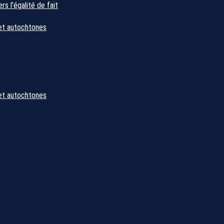
s l’égalité de fait
et autochtones
et autochtones