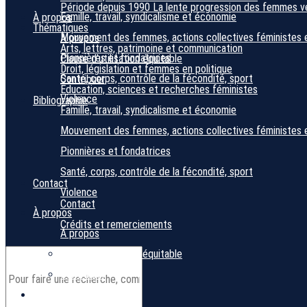
Période depuis 1990
La lente progression des femmes ver
Famille, travail, syndicalisme et économie
À propos
Thématiques
Mouvement des femmes, actions collectives féministes 
À propos
Arts, lettres, patrimoine et communication
Pionnières et fondatrices
Clause d’utilisation équitable
Droit, législation et femmes en politique
Santé, corps, contrôle de la fécondité, sport
Contribuer
Éducation, sciences et recherches féministes
Violence
Bibliographie
Famille, travail, syndicalisme et économie
Mouvement des femmes, actions collectives féministes 
Pionnières et fondatrices
Santé, corps, contrôle de la fécondité, sport
Contact
Violence
Contact
À propos
Crédits et remerciements
À propos
Clause d’utilisation équitable
Contribuer
Bibliographie