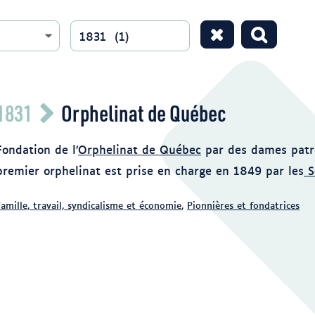
Années
1831 (1)
1831
Orphelinat de Québec
Fondation de l’
Orphelinat de Québec
par des dames patro
premier orphelinat est prise en charge en 1849 par les
S
Famille, travail, syndicalisme et économie
,
Pionnières et fondatrices
16_14211.JPG?