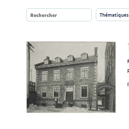
Rechercher
Thématiques
https://www.patrimoine-
culturel.gouv.qc.ca/rpcq/document/rpcq_bien_957