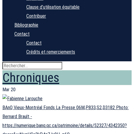
Clause d’utilisation équitable
Contribuer
Bibliographie
Contact
Contact
Crédits et remerciements
Chroniques
Mar
20
BAnQ Vieux-Montréal Fonds La Presse 06M,P833,S2,D3182 Photo:
Bernard Brault -
https://numerique.banq.qc.ca/patrimoine/details/52327/4342350?