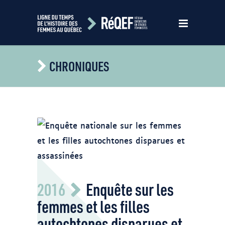
CHRONIQUES
Capture d'écran.. eproduction de l'œuvre
2016
Enquête sur les
de l'artiste crie des plaines, Ruth
Cuthand, How much Was Forgotten
femmes et les filles
(acrylique sur toile), tirée de la
autochtones disparues et