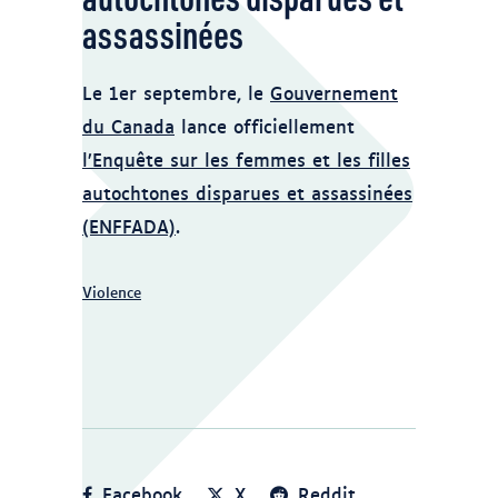
collection d'Affaires autochtones et du
assassinées
Nord Canada. Reproduction autorisée
par Ruth Cuthand.. https://www.rcaanc-
cirnac.gc.ca/fra/1448633299414/1534526479029
Le 1er septembre, le
Gouvernement
du Canada
lance officiellement
l’Enquête sur les femmes et les filles
autochtones disparues et assassinées
(ENFFADA)
.
Violence
Facebook
X
Reddit