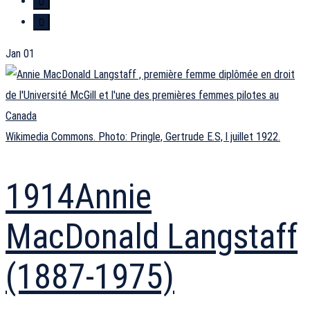
Jan
01
Wikimedia Commons. Photo: Pringle, Gertrude E.S, l juillet 1922.
1914
Annie
MacDonald Langstaff
(1887-1975)